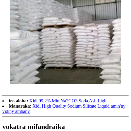
teo aloha:
Xidi 99.2% Min Na2CO3 Soda Ash Light
Manaraka:
Xidi High Quality Sodium Silicate Liquid amin'ny
vidiny ambany
vokatra mifandraika