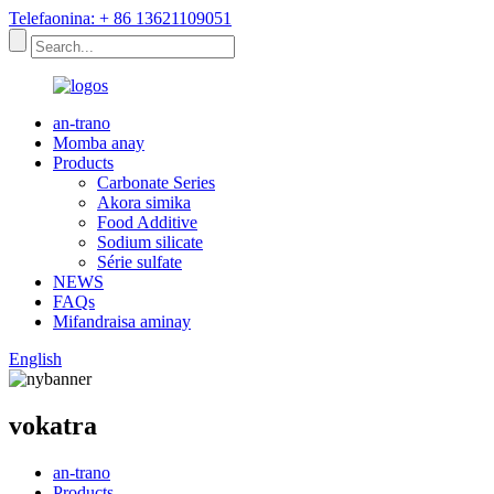
Telefaonina: + 86 13621109051
an-trano
Momba anay
Products
Carbonate Series
Akora simika
Food Additive
Sodium silicate
Série sulfate
NEWS
FAQs
Mifandraisa aminay
English
vokatra
an-trano
Products