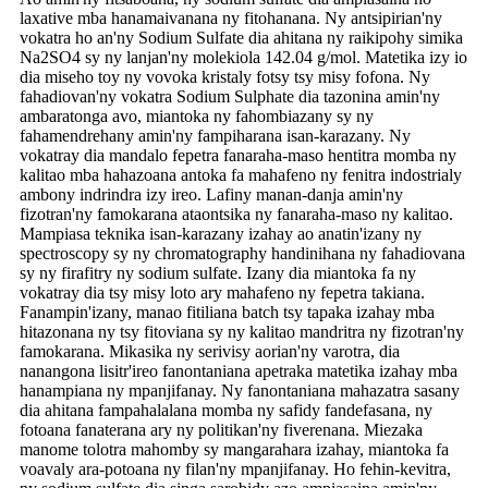
laxative mba hanamaivanana ny fitohanana. Ny antsipirian'ny
vokatra ho an'ny Sodium Sulfate dia ahitana ny raikipohy simika
Na2SO4 sy ny lanjan'ny molekiola 142.04 g/mol. Matetika izy io
dia miseho toy ny vovoka kristaly fotsy tsy misy fofona. Ny
fahadiovan'ny vokatra Sodium Sulphate dia tazonina amin'ny
ambaratonga avo, miantoka ny fahombiazany sy ny
fahamendrehany amin'ny fampiharana isan-karazany. Ny
vokatray dia mandalo fepetra fanaraha-maso hentitra momba ny
kalitao mba hahazoana antoka fa mahafeno ny fenitra indostrialy
ambony indrindra izy ireo. Lafiny manan-danja amin'ny
fizotran'ny famokarana ataontsika ny fanaraha-maso ny kalitao.
Mampiasa teknika isan-karazany izahay ao anatin'izany ny
spectroscopy sy ny chromatography handinihana ny fahadiovana
sy ny firafitry ny sodium sulfate. Izany dia miantoka fa ny
vokatray dia tsy misy loto ary mahafeno ny fepetra takiana.
Fanampin'izany, manao fitiliana batch tsy tapaka izahay mba
hitazonana ny tsy fitoviana sy ny kalitao mandritra ny fizotran'ny
famokarana. Mikasika ny serivisy aorian'ny varotra, dia
nanangona lisitr'ireo fanontaniana apetraka matetika izahay mba
hanampiana ny mpanjifanay. Ny fanontaniana mahazatra sasany
dia ahitana fampahalalana momba ny safidy fandefasana, ny
fotoana fanaterana ary ny politikan'ny fiverenana. Miezaka
manome tolotra mahomby sy mangarahara izahay, miantoka fa
voavaly ara-potoana ny filan'ny mpanjifanay. Ho fehin-kevitra,