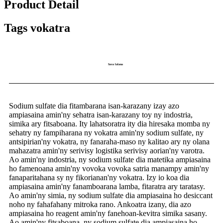
Product Detail
Tags vokatra
Sava lalana
Sodium sulfate dia fitambarana isan-karazany izay azo
ampiasaina amin'ny sehatra isan-karazany toy ny indostria,
simika ary fitsaboana. Ity lahatsoratra ity dia hiresaka momba ny
sehatry ny fampiharana ny vokatra amin'ny sodium sulfate, ny
antsipirian'ny vokatra, ny fanaraha-maso ny kalitao ary ny olana
mahazatra amin'ny serivisy logistika serivisy aorian'ny varotra.
Ao amin'ny indostria, ny sodium sulfate dia matetika ampiasaina
ho famenoana amin'ny vovoka vovoka satria manampy amin'ny
fanaparitahana sy ny fikorianan'ny vokatra. Izy io koa dia
ampiasaina amin'ny fanamboarana lamba, fitaratra ary taratasy.
Ao amin'ny simia, ny sodium sulfate dia ampiasaina ho desiccant
noho ny fahafahany mitroka rano. Ankoatra izany, dia azo
ampiasaina ho reagent amin'ny fanehoan-kevitra simika sasany.
Ao amin'ny fitsaboana, ny sodium sulfate dia ampiasaina ho