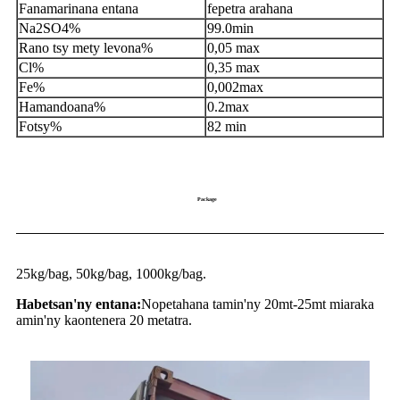
Fanamarinana entana
fepetra arahana
Na2SO4%
99.0min
Rano tsy mety levona%
0,05 max
Cl%
0,35 max
Fe%
0,002max
Hamandoana%
0.2max
Fotsy%
82 min
Package
25kg/bag, 50kg/bag, 1000kg/bag.
Habetsan'ny entana:
Nopetahana tamin'ny 20mt-25mt miaraka
amin'ny kaontenera 20 metatra.