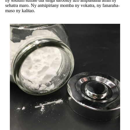
ny sodium sulfate dia singa sarobidy azo ampiasaina amin'ny
sehatra maro. Ny antsipiriany momba ny vokatra, ny fanaraha-
maso ny kalitao.