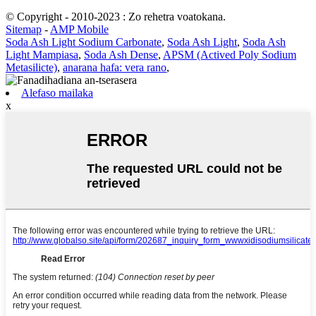
© Copyright - 2010-2023 : Zo rehetra voatokana.
Sitemap
-
AMP Mobile
Soda Ash Light Sodium Carbonate
,
Soda Ash Light
,
Soda Ash
Light Mampiasa
,
Soda Ash Dense
,
APSM (Actived Poly Sodium
Metasilicte)
,
anarana hafa: vera rano
,
Alefaso mailaka
x